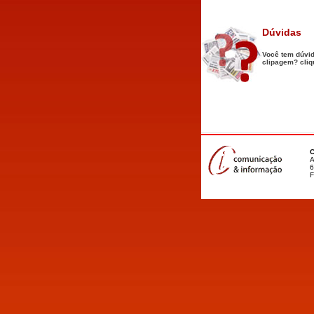
Dúvidas
Você tem dúvi
clipagem? cliq
C
A
6
F