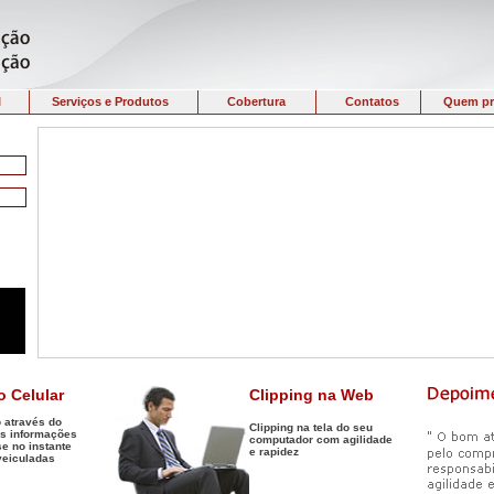
I
Serviços e Produtos
Cobertura
Contatos
Quem pr
o Celular
Clipping na Web
 através do
Clipping na tela do seu
as informações
computador com agilidade
se no instante
e rapidez
veiculadas