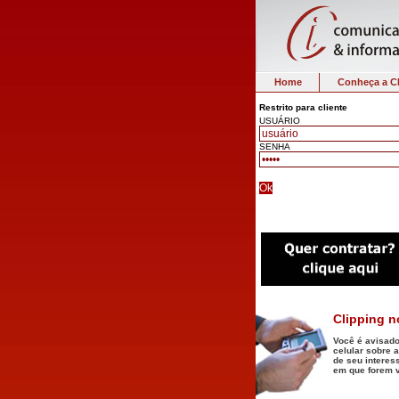
Home
Conheça a C
Restrito para cliente
USUÁRIO
SENHA
Clipping n
Você é avisado
celular sobre 
de seu interes
em que forem 