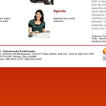
Agende
das sobre
Agende uma visita
ue aqui
conosco
I - Comunicação & Informação
v. Jerônimo de Albuquerque, Cond 07 Pátio Jardins, sala 231, Torre B, Hide Par, CEP:
5.074-199, Vinhais, São Luís/MA
one: (98) 3013 2273 / (98) 8115 4425